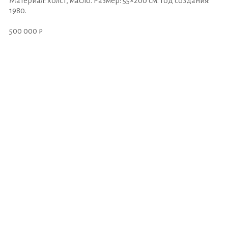
Материал: холст, масло. Размер: 55×200 см. Год создания:
1980.
500 000 ₽