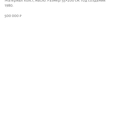
Материал: холст, масло. Размер: 55×200 см. Год создания:
1980.
500 000 ₽