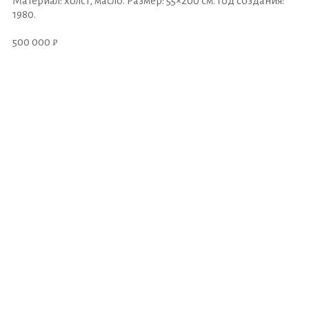
Материал: холст, масло. Размер: 55×200 см. Год создания:
1980.
500 000 ₽