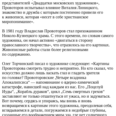
представителей «Двадцатки московских художников»,
Провоторов испытывал влияние Виталия Линицкого,
знакомство и дружба с которым постепенно привели его
к живописи, которая «несет в себе христианское
миропонимание».
В 1981 году Владислав Провоторов стал прихожанином
Николо-Кузнецкого храма. С этого времени, по словам самого
художника, он начал активно «двигаться в сторону
православного творчества», что отразилось на его картинах.
Живописные работы стали более религиозными
по содержанию.
Олег Торчинский писал о художнике следующее: «Картины
Провоторова смотреть трудно и неприятно. Но кто сказал, что
искусство должно лишь ласкать глаз и гладить зрителя
по головке? Провоторовские „Четыре всадника
Апокалипсиса“ — напоминание о ядерно-химической
катастрофе, нависшей над каждым из нас. Его „Поцелуй
Иуды“, „Корабль дураков“, цикл „Семь смертных грехов“
заставляют не только отшатнуться от ужаса, но и задуматься.
Вот почему, сердясь и упираясь, мы вновь и вновь
возвращаемся к картинам этого художника, преодолевая себя,
вглядываемся в детали, погружаемся в недобрые глубины,
созданные его воображением мира зла, где нет солнечного