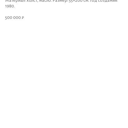
Материал: холст, масло. Размер: 55×200 см. Год создания:
1980.
500 000 ₽