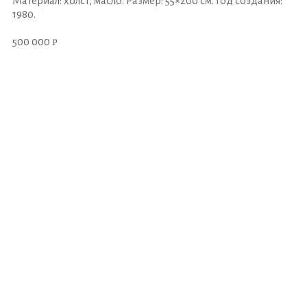
Материал: холст, масло. Размер: 55×200 см. Год создания:
1980.
500 000 ₽