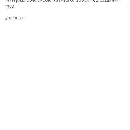
Материал: холст, масло. Размер: 55×200 см. Год создания:
1980.
500 000 ₽