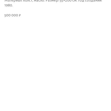
Материал: холст, масло. Размер: 55×200 см. Год создания:
1980.
500 000 ₽