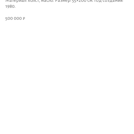
Материал: холст, масло. Размер: 55×200 см. Год создания:
1980.
500 000 ₽