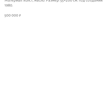
Материал: холст, масло. Размер: 55×200 см. Год создания:
1980.
500 000 ₽